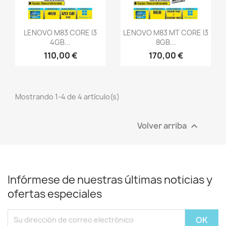
((cancelText))
Cancelar
Iniciar sesión
((modalDeleteText))
Cancelar
Crear lista de deseos
Vista rápida
Vista rápida


LENOVO M83 CORE I3
LENOVO M83 MT CORE I3
4GB...
8GB...
110,00 €
170,00 €
Mostrando 1-4 de 4 artículo(s)
Volver arriba

Infórmese de nuestras últimas noticias y
ofertas especiales