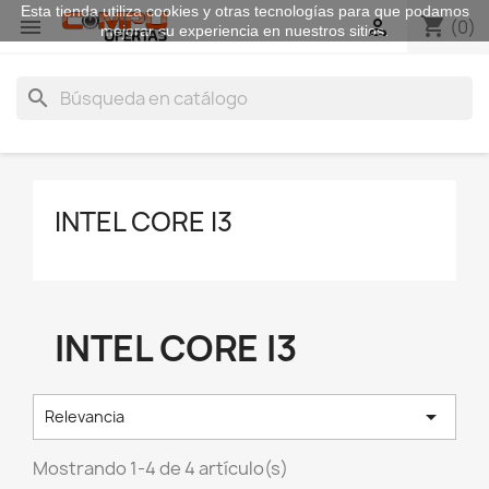
Esta tienda utiliza cookies y otras tecnologías para que podamos
shopping_cart


(0)
mejorar su experiencia en nuestros sitios.
search
INTEL CORE I3
INTEL CORE I3

Relevancia
Mostrando 1-4 de 4 artículo(s)